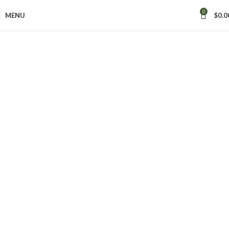
0
MENU
$
0.0