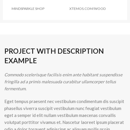
MINDSPARKLE SHOP
XTEMOS.COM/WOOD
PROJECT WITH DESCRIPTION
EXAMPLE
Commodo scelerisque facilisis enim ante habitant suspendisse
fringilla ad a primis malesuada curabitur ullamcorper tellus
fermentum.
Eget tempus praesent nec vestibulum condimentum dis suscipit
phasellus viverra suscipit vestibulum nunc feugiat vestibulum
eget a semper id elit nullam vestibulum maecenas convallis
volutpat porttitor vivamus et. Nascetur laoreet ipsum placerat
odio a dolor torquent adipiscing ac aliquam mollis proin